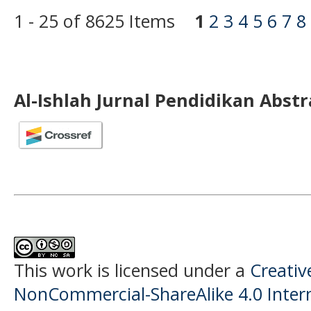
1 - 25 of 8625 Items
1
2
3
4
5
6
7
8
Al-Ishlah Jurnal Pendidikan Abst
This work is licensed under a
Creati
NonCommercial-ShareAlike 4.0 Intern