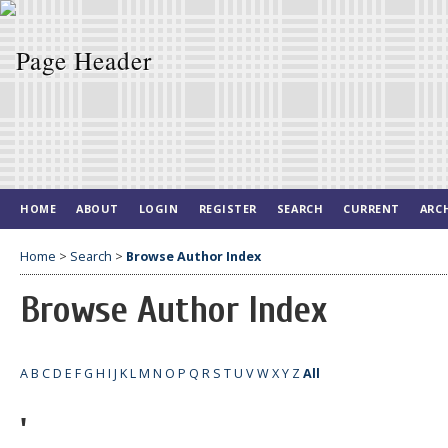
HOME
ABOUT
LOGIN
REGISTER
SEARCH
CURRENT
ARC
Home
>
Search
>
Browse Author Index
Browse Author Index
A
B
C
D
E
F
G
H
I
J
K
L
M
N
O
P
Q
R
S
T
U
V
W
X
Y
Z
All
'