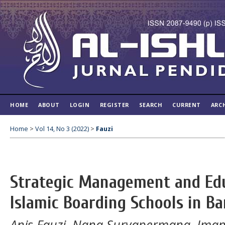
HOME
ABOUT
LOGIN
REGISTER
SEARCH
CURRENT
ARC
Home
>
Vol 14, No 3 (2022)
>
Fauzi
Strategic Management and Edu
Islamic Boarding Schools in B
Anis Fauzi, Nana Suryapermana, Im