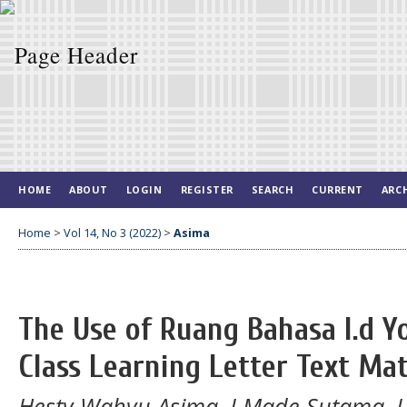
HOME
ABOUT
LOGIN
REGISTER
SEARCH
CURRENT
ARC
Home
>
Vol 14, No 3 (2022)
>
Asima
The Use of Ruang Bahasa I.d Y
Class Learning Letter Text Mat
Hesty Wahyu Asima, I Made Sutama, I