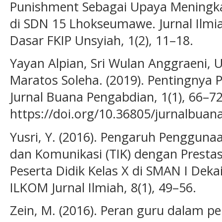
Punishment Sebagai Upaya Meningkat
di SDN 15 Lhokseumawe. Jurnal Ilmi
Dasar FKIP Unsyiah, 1(2), 11–18.
Yayan Alpian, Sri Wulan Anggraeni, 
Maratos Soleha. (2019). Pentingnya 
Jurnal Buana Pengabdian, 1(1), 66–72
https://doi.org/10.36805/jurnalbuan
Yusri, Y. (2016). Pengaruh Pengguna
dan Komunikasi (TIK) dengan Prestasi
Peserta Didik Kelas X di SMAN I Dek
ILKOM Jurnal Ilmiah, 8(1), 49–56.
Zein, M. (2016). Peran guru dalam 