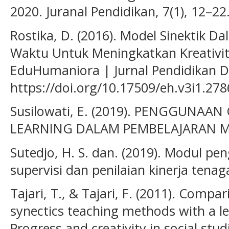
2020. Juranal Pendidikan, 7(1), 12–22
Rostika, D. (2016). Model Sinektik 
Waktu Untuk Meningkatkan Kreativit
EduHumaniora | Jurnal Pendidikan Da
https://doi.org/10.17509/eh.v3i1.278
Susilowati, E. (2019). PENGGUNA
LEARNING DALAM PEMBELAJARAN MEN
Sutedjo, H. S. dan. (2019). Modul pe
supervisi dan penilaian kinerja tena
Tajari, T., & Tajari, F. (2011). Compa
synectics teaching methods with a l
Progress and creativity in social stud