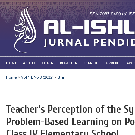
HOME
ABOUT
LOGIN
REGISTER
SEARCH
CURRENT
ARC
Home
>
Vol 14, No 3 (2022)
>
Ula
Teacher's Perception of the S
Problem-Based Learning on Poe
Class IV Elementary School