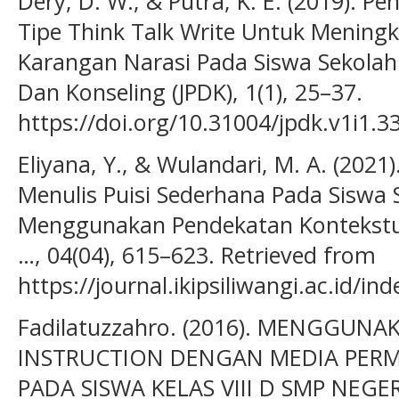
Dery, D. W., & Putra, K. E. (2019). 
Tipe Think Talk Write Untuk Mening
Karangan Narasi Pada Siswa Sekolah 
Dan Konseling (JPDK), 1(1), 25–37.
https://doi.org/10.31004/jpdk.v1i1.3
Eliyana, Y., & Wulandari, M. A. (202
Menulis Puisi Sederhana Pada Siswa 
Menggunakan Pendekatan Kontekstua
…, 04(04), 615–623. Retrieved from
https://journal.ikipsiliwangi.ac.id/i
Fadilatuzzahro. (2016). MENGGUNA
INSTRUCTION DENGAN MEDIA PER
PADA SISWA KELAS VIII D SMP NEGE