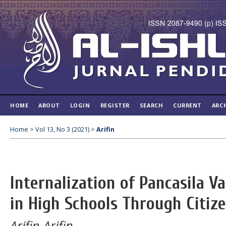
HOME
ABOUT
LOGIN
REGISTER
SEARCH
CURRENT
ARC
Home
>
Vol 13, No 3 (2021)
>
Arifin
Internalization of Pancasila V
in High Schools Through Citiz
Arifin Arifin