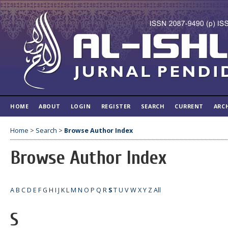
HOME
ABOUT
LOGIN
REGISTER
SEARCH
CURRENT
ARC
Home
>
Search
>
Browse Author Index
Browse Author Index
A
B
C
D
E
F
G
H
I
J
K
L
M
N
O
P
Q
R
S
T
U
V
W
X
Y
Z
All
S