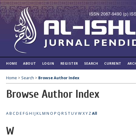
HOME
ABOUT
LOGIN
REGISTER
SEARCH
CURRENT
ARC
Home
>
Search
>
Browse Author Index
Browse Author Index
A
B
C
D
E
F
G
H
I
J
K
L
M
N
O
P
Q
R
S
T
U
V
W
X
Y
Z
All
W