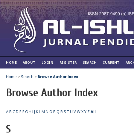
HOME
ABOUT
LOGIN
REGISTER
SEARCH
CURRENT
ARC
Home
>
Search
>
Browse Author Index
Browse Author Index
A
B
C
D
E
F
G
H
I
J
K
L
M
N
O
P
Q
R
S
T
U
V
W
X
Y
Z
All
S