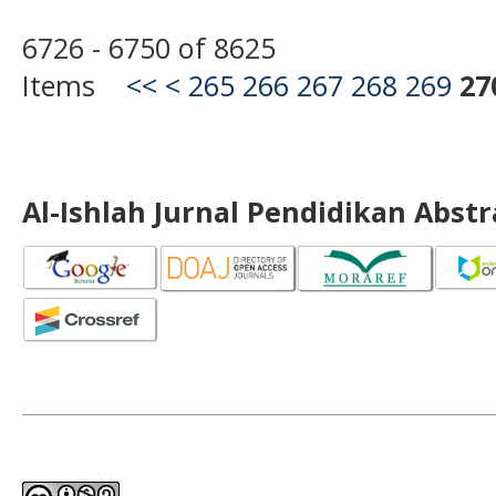
6726 - 6750 of 8625
Items
<<
<
265
266
267
268
269
27
Al-Ishlah Jurnal Pendidikan Abst