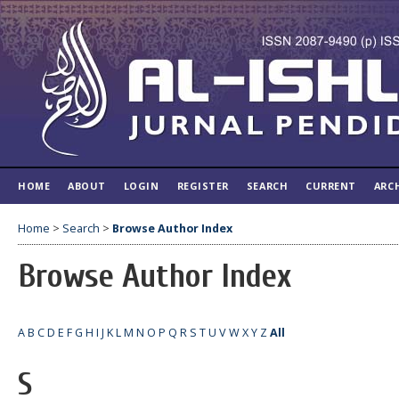
HOME
ABOUT
LOGIN
REGISTER
SEARCH
CURRENT
ARC
Home
>
Search
>
Browse Author Index
Browse Author Index
A
B
C
D
E
F
G
H
I
J
K
L
M
N
O
P
Q
R
S
T
U
V
W
X
Y
Z
All
S